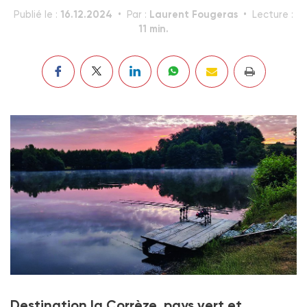
16.12.2024
Laurent Fougeras
Publié le :
Par :
Lecture :
11 min.
Destination la Corrèze, pays vert et