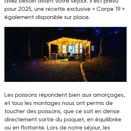
avez besoin avant votre séjour. Il est prévu
pour 2025, une recette exclusive « Carpe 19 »
également disponible sur place.
Le chalet VIP
Les poissons répondent bien aux amorçages,
Crédit photo : Laurent Fougeras
et tous les montages nous ont permis de
toucher des poissons, que ce soit en dense
directement sortie du paquet, en équilibrée
ou en flottante. Lors de notre séjour, les